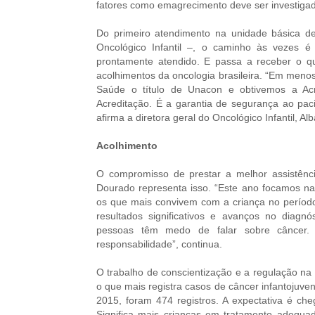
fatores como emagrecimento deve ser investigada
Do primeiro atendimento na unidade básica d
Oncológico Infantil –, o caminho às vezes 
prontamente atendido. E passa a receber o q
acolhimentos da oncologia brasileira. “Em meno
Saúde o título de Unacon e obtivemos a Ac
Acreditação. É a garantia de segurança ao paci
afirma a diretora geral do Oncológico Infantil, Al
Acolhimento
O compromisso de prestar a melhor assistênc
Dourado representa isso. “Este ano focamos na
os que mais convivem com a criança no período 
resultados significativos e avanços no diagnós
pessoas têm medo de falar sobre câncer.
responsabilidade”, continua.
O trabalho de conscientização e a regulação na 
o que mais registra casos de câncer infantojuve
2015, foram 474 registros. A expectativa é che
Significa mais crianças em tratamento adequa