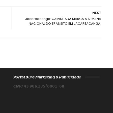
NEXT
Jacareacanga: CAMINHADA MARCA A SEMANA
NACIONAL DO TRÂNSITO EM JACAREACANGA.
𝙋𝙤𝙧𝙩𝙖𝙡 𝘽𝙪𝙧𝙚́ 𝙈𝙖𝙧𝙠𝙚𝙩𝙞𝙣𝙜 & 𝙋𝙪𝙗𝙡𝙞𝙘𝙞𝙙𝙖𝙙𝙚
𝘾𝙉𝙋𝙅 𝟰𝟯.𝟵𝟴𝟲.𝟭𝟴𝟱/𝟬𝟬𝟬𝟭-𝟲𝟴