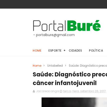
- portalbure@gmail.com
HOME
ESPORTE
CIDADES
POLÍTICA
Home
>
Unlabelled
>
Saúde: Diagnóstico precoc
Saúde: Diagnóstico preco
câncer infantojuvenil
Jacareacanga
terça-feira, setembro 26, 2017