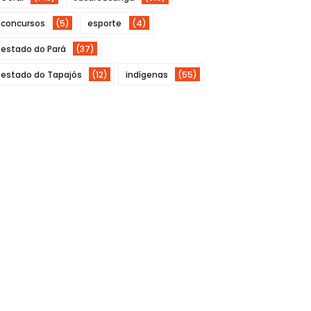
concursos
(5)
esporte
(4)
estado do Pará
(37)
estado do Tapajós
(12)
indígenas
(55)