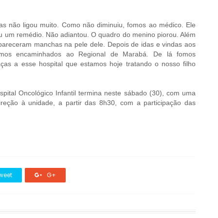
mas não ligou muito. Como não diminuiu, fomos ao médico. Ele
u um remédio. Não adiantou. O quadro do menino piorou. Além
pareceram manchas na pele dele. Depois de idas e vindas aos
fomos encaminhados ao Regional de Marabá. De lá fomos
ças a esse hospital que estamos hoje tratando o nosso filho
ital Oncológico Infantil termina neste sábado (30), com uma
reção à unidade, a partir das 8h30, com a participação das
weet
G+