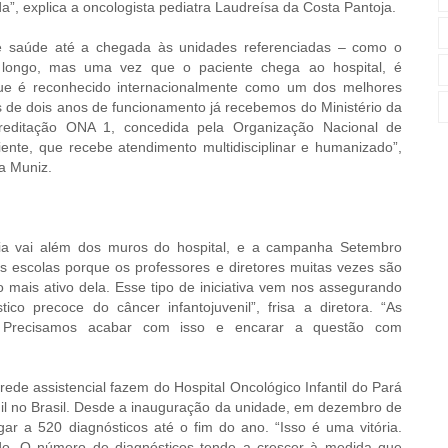
”, explica a oncologista pediatra Laudreísa da Costa Pantoja.
e saúde até a chegada às unidades referenciadas – como o
é longo, mas uma vez que o paciente chega ao hospital, é
ue é reconhecido internacionalmente como um dos melhores
s de dois anos de funcionamento já recebemos do Ministério da
reditação ONA 1, concedida pela Organização Nacional de
ente, que recebe atendimento multidisciplinar e humanizado”,
ba Muniz.
ia vai além dos muros do hospital, e a campanha Setembro
s escolas porque os professores e diretores muitas vezes são
mais ativo dela. Esse tipo de iniciativa vem nos assegurando
tico precoce do câncer infantojuvenil”, frisa a diretora. “As
 Precisamos acabar com isso e encarar a questão com
rede assistencial fazem do Hospital Oncológico Infantil do Pará
nil no Brasil. Desde a inauguração da unidade, em dezembro de
gar a 520 diagnósticos até o fim do ano. “Isso é uma vitória.
do. O número de diagnósticos tende a crescer à medida que