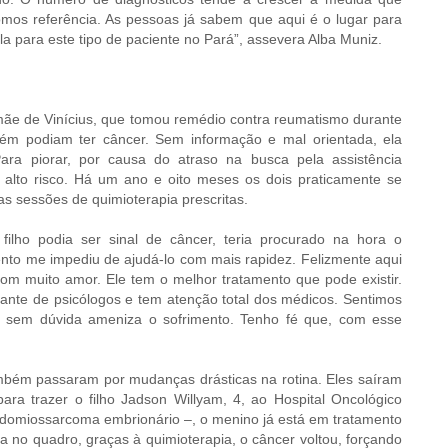
omos referência. As pessoas já sabem que aqui é o lugar para
ila para este tipo de paciente no Pará”, assevera Alba Muniz.
mãe de Vinícius, que tomou remédio contra reumatismo durante
ém podiam ter câncer. Sem informação e mal orientada, ela
ara piorar, por causa do atraso na busca pela assistência
alto risco. Há um ano e oito meses os dois praticamente se
s sessões de quimioterapia prescritas.
lho podia ser sinal de câncer, teria procurado na hora o
ento me impediu de ajudá-lo com mais rapidez. Felizmente aqui
om muito amor. Ele tem o melhor tratamento que pode existir.
ante de psicólogos e tem atenção total dos médicos. Sentimos
o sem dúvida ameniza o sofrimento. Tenho fé que, com esse
ambém passaram por mudanças drásticas na rotina. Eles saíram
ra trazer o filho Jadson Willyam, 4, ao Hospital Oncológico
abdomiossarcoma embrionário –, o menino já está em tratamento
no quadro, graças à quimioterapia, o câncer voltou, forçando