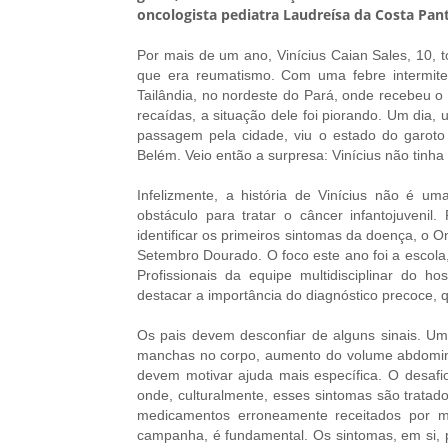
oncologista pediatra Laudreísa da Costa Pan
Por mais de um ano, Vinícius Caian Sales, 10, 
que era reumatismo. Com uma febre intermiten
Tailândia, no nordeste do Pará, onde recebeu o 
recaídas, a situação dele foi piorando. Um dia, 
passagem pela cidade, viu o estado do garoto
Belém. Veio então a surpresa: Vinícius não tinha
Infelizmente, a história de Vinícius não é um
obstáculo para tratar o câncer infantojuvenil.
identificar os primeiros sintomas da doença, o 
Setembro Dourado. O foco este ano foi a escola,
Profissionais da equipe multidisciplinar do h
destacar a importância do diagnóstico precoce, 
Os pais devem desconfiar de alguns sinais. U
manchas no corpo, aumento do volume abdomina
devem motivar ajuda mais específica. O desaf
onde, culturalmente, esses sintomas são tratad
medicamentos erroneamente receitados por mé
campanha, é fundamental. Os sintomas, em si, 