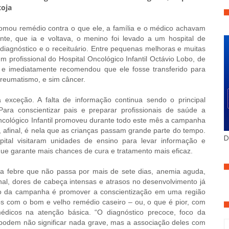
toja
tomou remédio contra o que ele, a família e o médico achavam
te, que ia e voltava, o menino foi levado a um hospital de
diagnóstico e o receituário. Entre pequenas melhoras e muitas
um profissional do Hospital Oncológico Infantil Octávio Lobo, de
 e imediatamente recomendou que ele fosse transferido para
 reumatismo, e sim câncer.
a exceção. A falta de informação continua sendo o principal
 Para conscientizar pais e preparar profissionais de saúde a
Oncológico Infantil promoveu durante todo este mês a campanha
 afinal, é nela que as crianças passam grande parte do tempo.
D
ospital visitaram unidades de ensino para levar informação e
que garante mais chances de cura e tratamento mais eficaz.
ma febre que não passa por mais de sete dias, anemia aguda,
l, dores de cabeça intensas e atrasos no desenvolvimento já
io da campanha é promover a conscientização em uma região
os com o bom e velho remédio caseiro – ou, o que é pior, com
dicos na atenção básica. “O diagnóstico precoce, foco da
podem não significar nada grave, mas a associação deles com