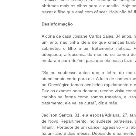
abrirmos mais os olhos para a questão. Hoje s
trazer o filho que está com câncer. Hoje não há f
Desinformação
A dona de casa Josiane Carlos Sales, 34 anos, 
um ano, não tinha ideia de que crianças tamb
submeteu o filho a um tratamento ineficaz. P
adequada, a leucemia do menino se tornou de 
mudaram para Belém, para que ele possa fazer a
“Se eu soubesse antes que a febre do meu fi
atendimento certo para ele. A falta de conhecim
no Oncológico fomos acolhidos rapidamente e c
Faz os exames sem demora, recebe visita const
carinho na forma como somos tratados, e iss
tratamento, ele vai se curar”, diz a mãe.
Jadilson Santos, 31, e a esposa Adriana, 27, t
de Novo Repartimento, no sudeste paraense, pa
Infantil. Portador de um câncer agressivo – o r
há um ano e dois meses. Depois de uma melhora 