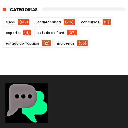
CATEGORIAS
Geral
(143)
Jacareacanga
(816)
concursos
(5)
esporte
(4)
estado do Pará
(37)
estado do Tapajós
(12)
indígenas
(55)